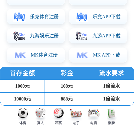
利用系统漏洞干扰平台正常运行
从事未经授权的宣传、引流或推广行为
五、知识产权声明
乐动在线登录官网平台的所有内容（含图像、数据、结构设计、源代
码等）均为平台或其授权方合法所有。用户不得擅自使用、传播或改
编平台资料。
六、免责声明
本平台所提供的数据和信息均为参考用途，不对用户因依赖该等信息
所产生的后果承担法律责任。
七、协议修改